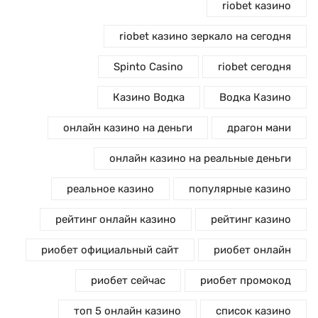
riobet казино
riobet казино зеркало на сегодня
Spinto Casino
riobet сегодня
Казино Водка
Водка Казино
онлайн казино на деньги
драгон мани
онлайн казино на реальные деньги
реальное казино
популярные казино
рейтинг онлайн казино
рейтинг казино
риобет официальный сайт
риобет онлайн
риобет сейчас
риобет промокод
топ 5 онлайн казино
список казино