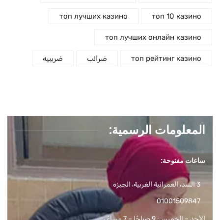
топ лучших казино
топ 10 казино
топ лучших онлайн казино
топ рейтинг казино
ضرائب
ضريبيه
المعلومات الرسمية:
ساعات مفتوحة:
3 السد، العمرانية الغربية، الجيزة
01001509847
الأحد – الخميس: 9 صباحًا – 7 مساءً ،