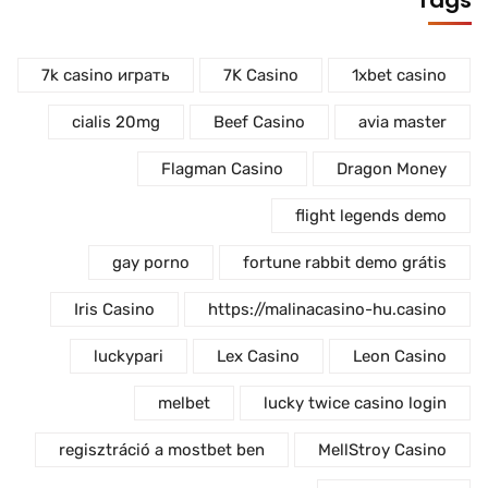
Tags
7k casino играть
7K Casino
1xbet casino
cialis 20mg
Beef Casino
avia master
Flagman Casino
Dragon Money
flight legends demo
gay porno
fortune rabbit demo grátis
Iris Casino
https://malinacasino-hu.casino
luckypari
Lex Casino
Leon Casino
melbet
lucky twice casino login
regisztráció a mostbet ben
MellStroy Casino