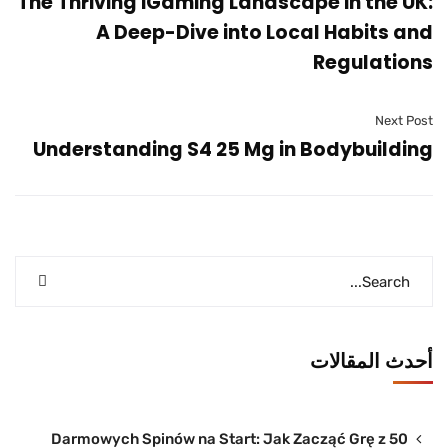
The Thriving iGaming Landscape in the UK:
A Deep-Dive into Local Habits and
Regulations
Next Post
Understanding S4 25 Mg in Bodybuilding
أحدث المقالات
50 Darmowych Spinów na Start: Jak Zacząć Grę z