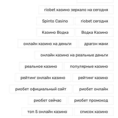
riobet казино зеркало на сегодня
Spinto Casino
riobet сегодня
Казино Водка
Водка Казино
онлайн казино на деньги
драгон мани
онлайн казино на реальные деньги
реальное казино
популярные казино
рейтинг онлайн казино
рейтинг казино
риобет официальный сайт
риобет онлайн
риобет сейчас
риобет промокод
топ 5 онлайн казино
список казино