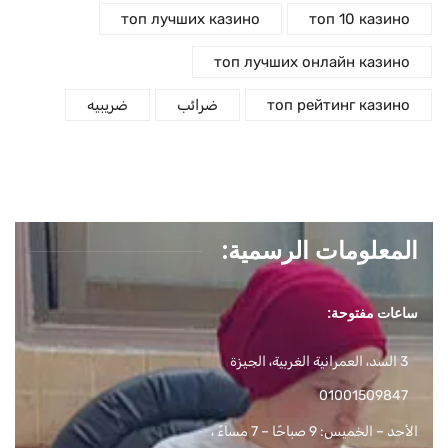
топ лучших казино
топ 10 казино
топ лучших онлайн казино
топ рейтинг казино
ضرائب
ضريبيه
المعلومات الرسمية:
ساعات مفتوحة:
3 السد، العمرانية الغربية، الجيزة
01001509847
الأحد – الخميس: 9 صباحًا – 7 مساءً ،