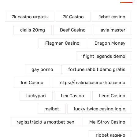
7k casino играть
7K Casino
1xbet casino
cialis 20mg
Beef Casino
avia master
Flagman Casino
Dragon Money
flight legends demo
gay porno
fortune rabbit demo grátis
Iris Casino
https://malinacasino-hu.casino
luckypari
Lex Casino
Leon Casino
melbet
lucky twice casino login
regisztráció a mostbet ben
MellStroy Casino
riobet казино