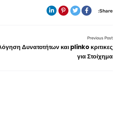
Share:
Previous Post
λόγηση Δυνατοτήτων και plinko κριτικες
για Στοίχημα