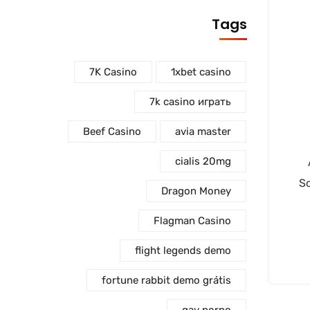
Tags
7K Casino
1xbet casino
7k casino играть
Beef Casino
avia master
cialis 20mg
So
Dragon Money
Flagman Casino
flight legends demo
fortune rabbit demo grátis