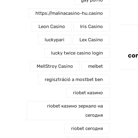
gay porno
https://malinacasino-hu.casino
Leon Casino
Iris Casino
luckypari
Lex Casino
lucky twice casino login
com
MellStroy Casino
melbet
regisztráció a mostbet ben
riobet казино
riobet казино зеркало на
сегодня
riobet сегодня