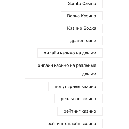
Spinto Casino
Водка Казино
Казино Водка
драгон мани
онлайн казино на деньги
онлайн казино на реальные
деньги
популярные казино
реальное казино
рейтинг казино
рейтинг онлайн казино