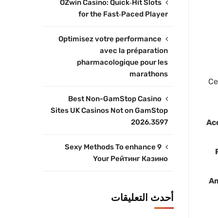
OZwin Casino: Quick‑Hit Slots
for the Fast‑Paced Player
Optimisez votre performance
avec la préparation
pharmacologique pour les
marathons
Ce
Best Non-GamStop Casino
Sites UK Casinos Not on GamStop
2026.3597
Acc
9 Sexy Methods To enhance
Your Рейтинг Казино
Am
أحدث التعليقات